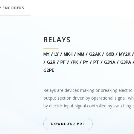
Y ENCODERS
RELAYS
MY / LY / MK-I / MM / G2AK / G6B / MY2K
/ G2R / PF / /PK / PY / PT / G3NA / G3PA 
G2PE
Relays are devices making or breaking electric c
output section driven by operational signal, whi
by electric input signal controlled by switching 
DOWNLOAD PDF