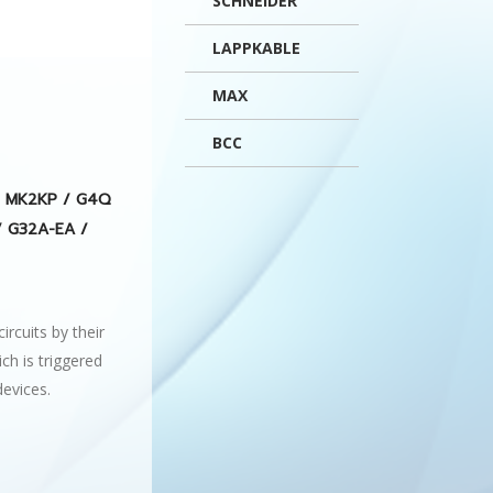
SCHNEIDER
LAPPKABLE
MAX
BCC
 / MK2KP / G4Q
/ G32A-EA /
ircuits by their
ch is triggered
devices.