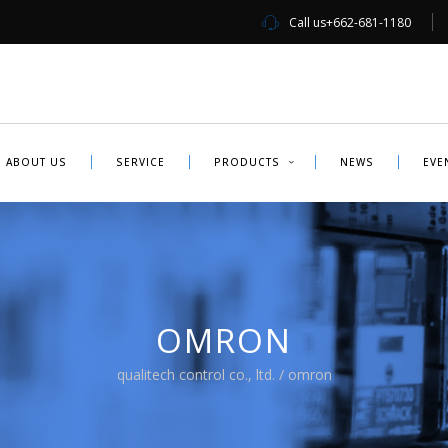
Call us
+662-681-1180
ABOUT US
SERVICE
PRODUCTS
NEWS
EVE
OMRON
qualitech control co., ltd.
/
omron