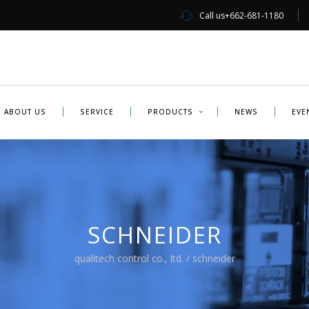
Call us
+662-681-1180
ABOUT US
SERVICE
PRODUCTS
NEWS
EVE
SCHNEIDER
qualitech control co., ltd.
/
schneider