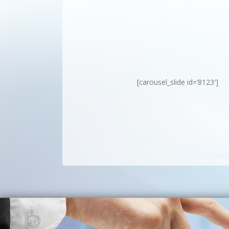
[carousel_slide id=’8123′]